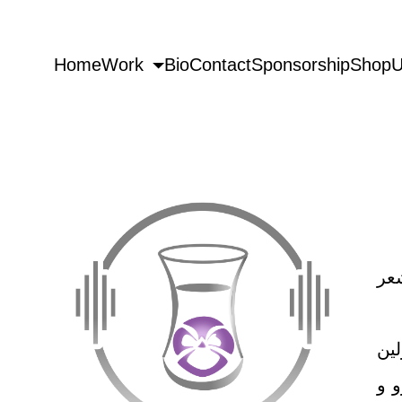
Home
Work
Bio
Contact
Sponsorship
Shop
U
عر
ین
 و