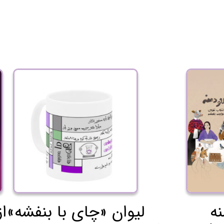
نه
«لیوان «چای با بنفشه
از