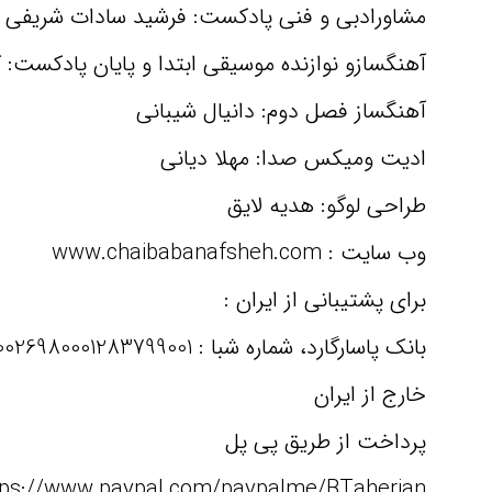
مشاورادبی و فنی پادکست: فرشید سادات شریفی
آهنگسازو نوازنده موسیقی ابتدا و پایان پادکست: 
آهنگساز فصل دوم: دانیال شیبانی
ادیت ومیکس صدا: مهلا دیانی
طراحی لوگو: هدیه لایق
وب سايت : www.chaibabanafsheh.com
برای پشتیبانی از ایران :
بانک پاسارگارد، شماره شبا : IR250570026980001283799001 به نام بنفشه طاهریان
خارج از ایران
پرداخت از طریق پی پل
tps://www.paypal.com/paypalme/BTaherian