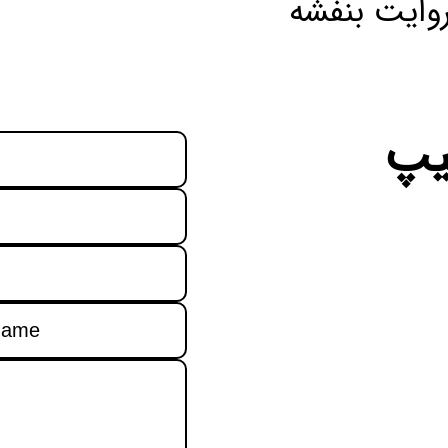
روایت بنفشه
یپ