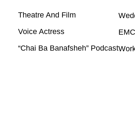
Theatre And Film
Wedd
Voice Actress
EMC
“Chai Ba Banafsheh” Podcast
Wor