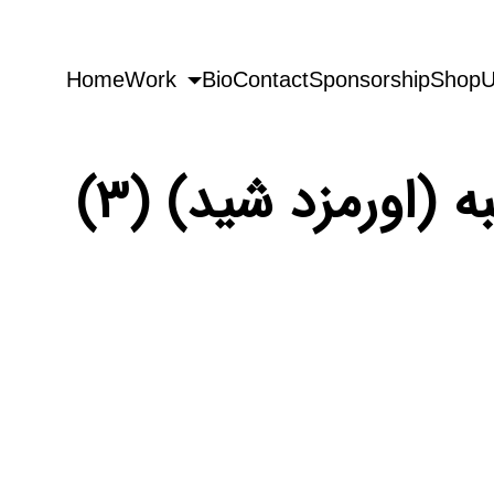
Home
Work
Bio
Contact
Sponsorship
Shop
U
(۳) قسمت ۱۰۷ - فصل ۲: هفت پیکر| روز پنج شنبه (اورمزد شید)