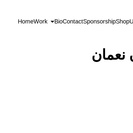
Home
Work
Bio
Contact
Sponsorship
Shop
U