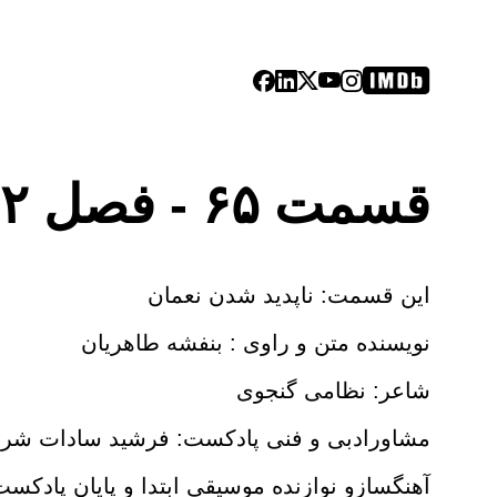
قسمت ۶۵ - فصل ۲: هفت پیکر| ناپدید شدن نعمان
این قسمت: ناپدید شدن نعمان
نویسنده متن و راوی : بنفشه طاهریان
شاعر: نظامی گنجوی
مشاورادبی و فنی پادکست: فرشید سادات شر
آهنگسازو نوازنده موسیقی ابتدا و پایان پادکس