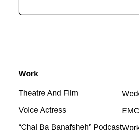
Work
Theatre And Film
Wedd
Voice Actress
EMC
“Chai Ba Banafsheh” Podcast
Wor