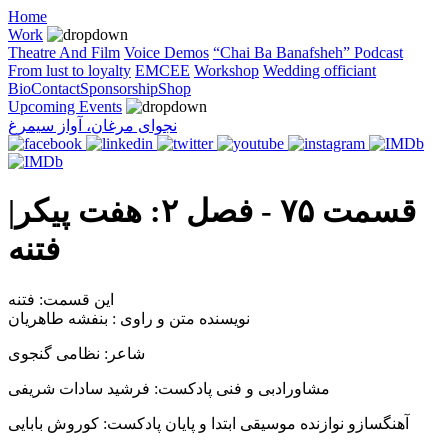
Home
Work
Theatre And Film
Voice Demos
“Chai Ba Banafsheh” Podcast
From lust to loyalty
EMCEE
Workshop
Wedding officiant
Bio
Contact
Sponsorship
Shop
Upcoming Events
نجوای مرغان، آواز سيمرغ
قسمت ۷۵ - فصل ۲: هفت پیکر|
فتنه
این قسمت: فتنه
نویسنده متن و راوی : بنفشه طاهریان
شاعر: نظامی گنجوی
مشاورادبی و فنی پادکست: فرشید سادات شریفی
آهنگسازو نوازنده موسیقی ابتدا و پایان پادکست: کوروش بابایی