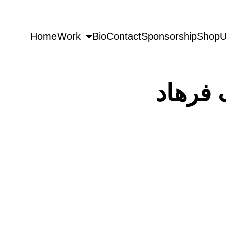
Home
Work
Bio
Contact
Sponsorship
Shop
U