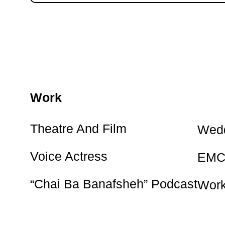
Work
Theatre And Film
Wedd
Voice Actress
EMC
“Chai Ba Banafsheh” Podcast
Wor