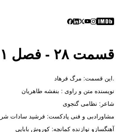
قسمت ۲۸ - فصل ۱: خسرو و شیرین | مرگ فرهاد
.این قسمت: مرگ فرهاد
نویسنده متن و راوی : بنفشه طاهریان
شاعر: نظامی گنجوی
مشاورادبی و فنی پادکست: فرشید سادات شر
آهنگسازو نوازنده کمانچه: کوروش بابایی