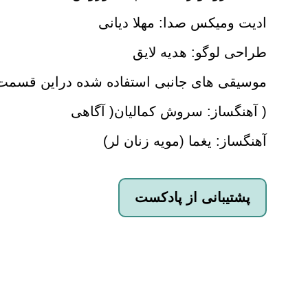
ادیت ومیکس صدا: مهلا دیانی
طراحی لوگو: هدیه لایق
موسیقی های جانبی استفاده شده دراین قسمت 
( آهنگساز: سروش کمالیان( آگاهی
آهنگساز: یغما (مویه زنان لر)
پشتیبانی از پادکست