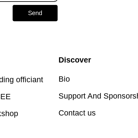
Send
Discover
Bio
ing officiant
Support And Sponsors
EE
Contact us
kshop