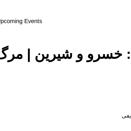
pcoming Events
یفی