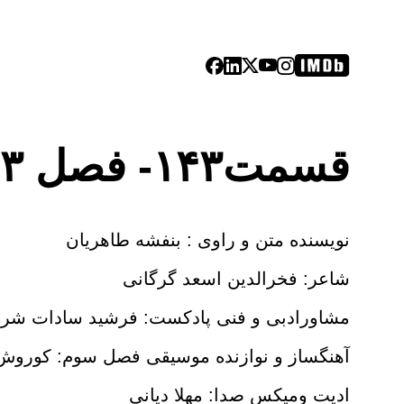
قسمت۱۴۳- فصل ۳: ویس و رامین |مذاکرات ویس و دایه (۳)
نویسنده متن و راوی : بنفشه طاهریان
شاعر: فخرالدین اسعد گرگانی
مشاورادبی و فنی پادکست: فرشید سادات شر
آهنگساز و نوازنده موسیقی فصل سوم: کوروش 
ادیت ومیکس صدا: مهلا دیانی