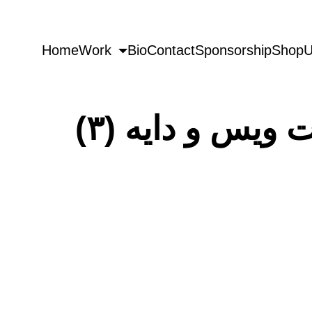
Home
Work
Bio
Contact
Sponsorship
Shop
U