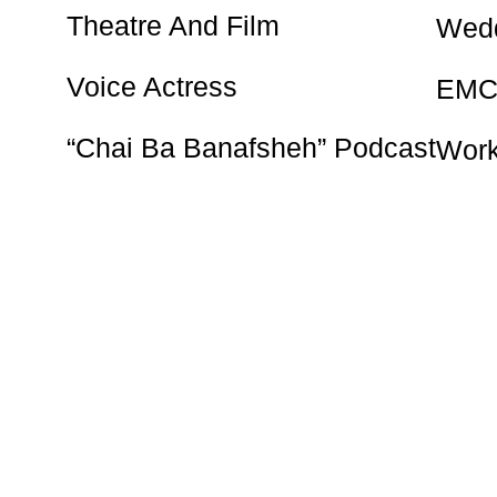
Theatre And Film
Wedd
Voice Actress
EMC
“Chai Ba Banafsheh” Podcast
Wor